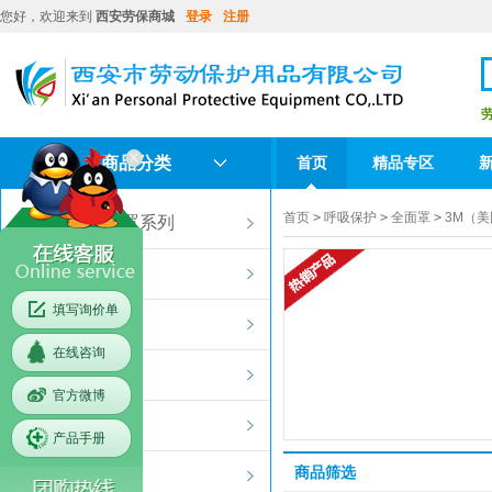
您好，欢迎来到
西安劳保商城
登录
注册
商品分类
首页
精品专区
重要客户
首页
>
呼吸保护
>
全面罩
>
3M（美
PM2.5口罩系列
面屏头盔
填写询价单
呼吸保护
在线咨询
护目镜
官方微博
听觉防护
产品手册
商品筛选
防护手套