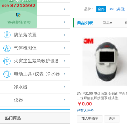
防护服装
品牌：
全部
3M（美国
安全用鞋
商品列表
新品
防坠落装置
气体检测仪
火灾逃生紧急救护设备
电动工具+仪表+净水器
净水器
3M PS100 电焊面罩 头戴面屏面
二保焊氩弧焊接面罩 经济型
仪器
￥0.00
已有人评价
热门商品
加入购物车
关注