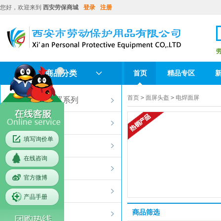
您好，欢迎来到
西安劳保商城
登录
注册
商品分类
首页
精品专区
重要客户
首页
>
面屏头盔
>
电焊面屏
PM2.5口罩系列
面屏头盔
填写询价单
呼吸保护
在线咨询
护目镜
官方微博
听觉防护
产品手册
商品筛选
防护手套